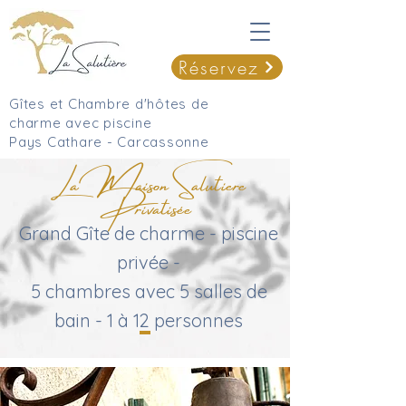
Réservez
Gîtes et Chambre d'hôtes de
charme avec piscine
Pays Cathare - Carcassonne
La Maison Salutiere
Privatisée
Grand Gîte de charme - piscine
privée -
5 chambres avec 5 salles de
bain - 1 à 12 personnes